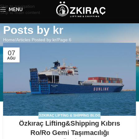
Skip to navigation
MENU
Skip to main content
Posts by
kr
Home
Articles Posted by kr
Page 6
07
AĞU
ÖZKIRAÇ LIFTING & SHIPPING BLOG
Özkıraç Lifting&Shipping Kıbrıs
Ro/Ro Gemi Taşımacılığı