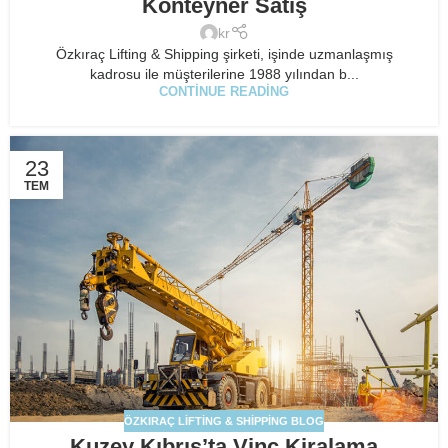
Konteyner Satış
kr
Özkıraç Lifting & Shipping şirketi, işinde uzmanlaşmış
kadrosu ile müşterilerine 1988 yılından b...
CONTINUE READING
23
TEM
ÖZKIRAÇ LIFTING & SHIPPING BLOG
Kuzey Kıbrıs’ta Vinç Kiralama