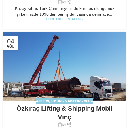
kr
Kuzey Kıbrıs Türk Cumhuriyeti’nde kurmuş olduğumuz
şirketimizde 1998’den beri iş dünyasında gemi ace...
CONTINUE READING
04
AĞU
ÖZKIRAÇ LIFTING & SHIPPING BLOG
Özkıraç Lifting & Shipping Mobil
Vinç
kr