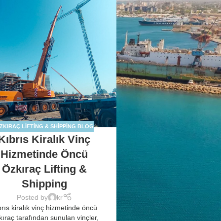
ZKIRAÇ LIFTING & SHIPPING BLOG
Kıbrıs Kiralık Vinç
Hizmetinde Öncü
Özkıraç Lifting &
Shipping
Posted by
kr
brıs kiralık vinç hizmetinde öncü
ıraç tarafından sunulan vinçler,