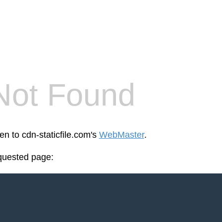
Not Found
en to cdn-staticfile.com's
WebMaster
.
equested page: