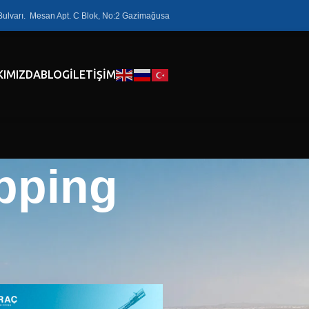
Bulvarı. Mesan Apt. C Blok, No:2 Gazimağusa
KIMIZDA
BLOG
İLETIŞIM
ipping