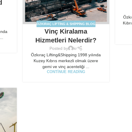
d
Özkı
Kıbrı
ÖZKIRAÇ LIFTING & SHIPPING BLOG
,
Vinç Kiralama
sunda
..
Hizmetleri Nelerdir?
Posted by
kr
Özkıraç Lifting&Shipping 1998 yılında
Kuzey Kıbrıs merkezli olmak üzere
gemi ve vinç acenteliği ...
CONTINUE READING