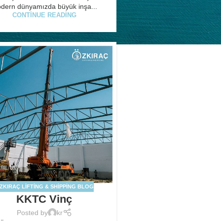
dern dünyamızda büyük inşa...
CONTINUE READING
ZKIRAÇ LIFTING & SHIPPING BLOG
KKTC Vinç
Posted by
kr