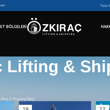
.com
Topçu 
ET BÖLGELERI
HAK
 Lifting & Sh
ifting & Shipping Blog"
19
12