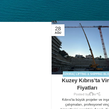
28
AĞU
ÖZKIRAÇ LIFTING & SHIPPING BL
Kuzey Kıbrıs’ta Vi
Fiyatları
Posted by
kr
Kıbrıs'ta büyük projeler ve inş
çalışmaları, profesyonel vin