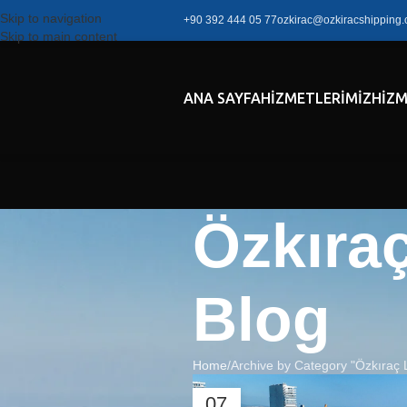
Skip to navigation
+90 392 444 05 77
ozkirac@ozkiracshipping
Skip to main content
ANA SAYFA
HIZMETLERIMIZ
HIZM
Özkıraç
Blog
Home
Archive by Category "Özkıraç L
07