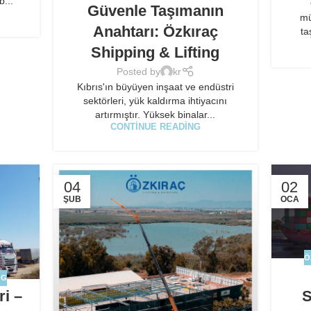
b...
Güvenle Taşımanın
mü
Anahtarı: Özkıraç
ta
Shipping & Lifting
Posted by
kr
Kıbrıs'ın büyüyen inşaat ve endüstri
sektörleri, yük kaldırma ihtiyacını
artırmıştır. Yüksek binalar...
CONTINUE READING
04
02
ŞUB
OCA
Ö
OG
ri –
S