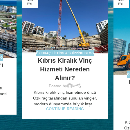
EYL
EYL
ÖZKIRAÇ LIFTING & SHIPPING BLOG
OG
Kıbrıs Kiralık Vinç
rı
Hizmeti Nereden
Ö
Alınır?
Posted by
kr
sı,
Kıbrıs kiralık vinç hizmetinde öncü
emesi
Özkıraç tarafından sunulan vinçler,
modern dünyamızda büyük inşa...
CONTINUE READING
Kı
Özk