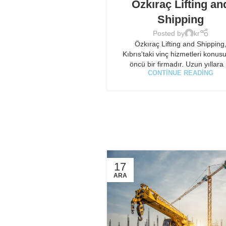
Özkıraç Lifting an
Shipping
Posted by
kr
Özkıraç Lifting and Shipping
Kıbrıs'taki vinç hizmetleri konu
öncü bir firmadır. Uzun yıllara .
CONTINUE READING
17
ARA