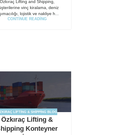
Özkıraç Lifting and Shipping,
şterilerine vinç kiralama, deniz
şımacılığı, lojistik ve nakliye h...
CONTINUE READING
ZKIRAÇ LIFTING & SHIPPING BLOG
Özkıraç Lifting &
hipping Konteyner