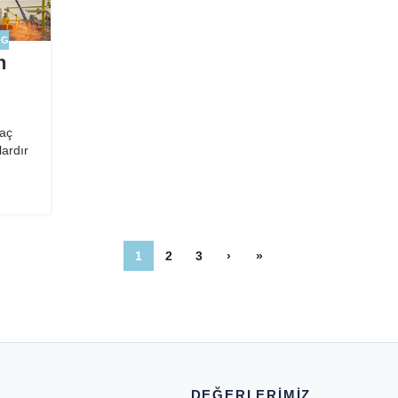
OG
n
raç
lardır
1
2
3
›
»
DEĞERLERIMIZ