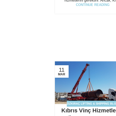
hizmetlerini gerektirir. Ancak, Kı
CONTINUE READING
11
MAR
ÖZKIRAÇ LIFTING & SHIPPING BL
Kıbrıs Vinç Hizmetle