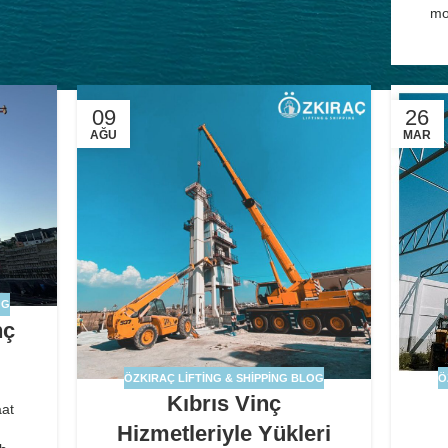
mo
09
26
AĞU
MAR
OG
nç
ÖZKIRAÇ LIFTING & SHIPPING BLOG
Ö
Kıbrıs Vinç
aat
Hizmetleriyle Yükleri
ç