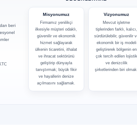
Misyonumuz
Vizyonumuz
Firmamız yenilikçi
Mevcut işletme
ndan beri
ilkesiyle müşteri odaklı,
tiplerinden farklı, kalıcı
fesyonel
güvenilir ve ekonomik
sürdürülebilir, güvenilir 
zümler
hizmet sağlayarak
ekonomik bir iş modeli
ülkenin ticaretini, ithalat
geliştirerek bölgenin en
ve ihracat sektörünü
çok tercih edilen lojisti
geliştirip dünyayla
ve denizcilik
KKTC
tanıştırmak; büyük fikir
şirketlerinden biri olmak
ve hayallerin denize
açılmasını sağlamak.