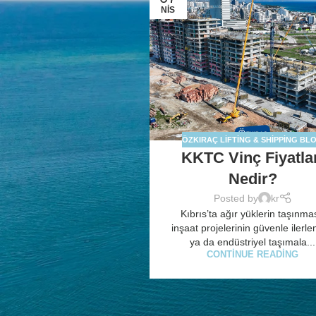
NIS
ÖZKIRAÇ LIFTING & SHIPPING BL
KKTC Vinç Fiyatla
Nedir?
Posted by
kr
Kıbrıs’ta ağır yüklerin taşınma
inşaat projelerinin güvenle ilerl
ya da endüstriyel taşımala...
CONTINUE READING