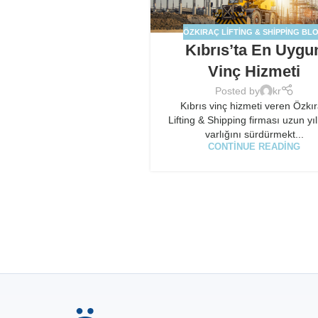
ÖZKIRAÇ LIFTING & SHIPPING BL
Kıbrıs’ta En Uygu
Vinç Hizmeti
Posted by
kr
Kıbrıs vinç hizmeti veren Özkı
Lifting & Shipping firması uzun yıl
varlığını sürdürmekt...
CONTINUE READING