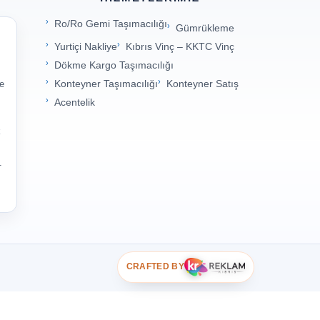
Ro/Ro Gemi Taşımacılığı
Gümrükleme
Yurtiçi Nakliye
Kıbrıs Vinç – KKTC Vinç
Dökme Kargo Taşımacılığı
,
Konteyner Taşımacılığı
Konteyner Satış
ve
Acentelik
k
.
CRAFTED BY