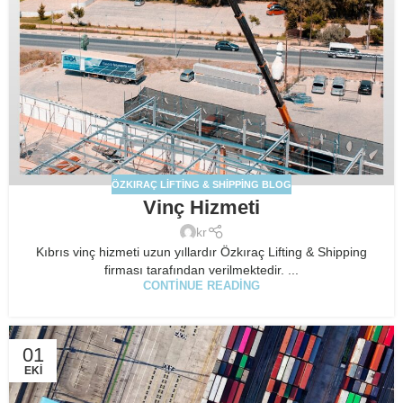
ÖZKIRAÇ LIFTING & SHIPPING BLOG
Vinç Hizmeti
kr
Kıbrıs vinç hizmeti uzun yıllardır Özkıraç Lifting & Shipping
firması tarafından verilmektedir. ...
CONTINUE READING
01
EKI