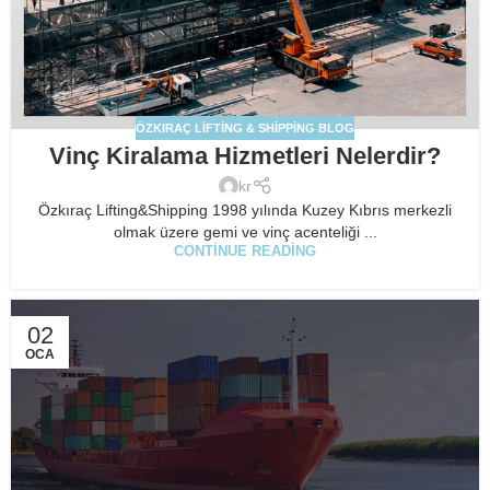
ÖZKIRAÇ LIFTING & SHIPPING BLOG
Vinç Kiralama Hizmetleri Nelerdir?
kr
Özkıraç Lifting&Shipping 1998 yılında Kuzey Kıbrıs merkezli
olmak üzere gemi ve vinç acenteliği ...
CONTINUE READING
02
OCA