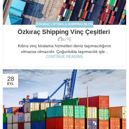
ÖZKIRAÇ LIFTING & SHIPPING BLOG
Özkıraç Shipping Vinç Çeşitleri
kr
Kıbrıs vinç kiralama hizmetleri deniz taşımacılığının
olmazsa olmazıdır. Çoğunlukla taşımacılık işle...
CONTINUE READING
28
EYL